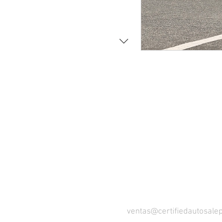
¡VISÍTANOS 
ventas@certifiedautosale