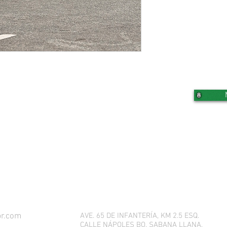
Y SAL
MONTA'O
EN TU 
pr.com
AVE. 65 DE INFANTERÍA, KM 2.5 ESQ.
CALLE NÁPOLES BO. SABANA LLANA,